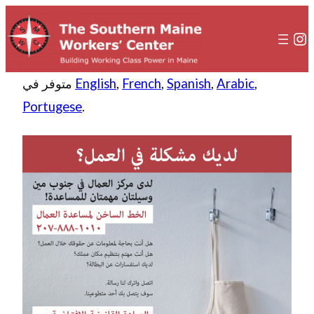
In
,
Arabic
,
Spanish
,
French
,
English
متوفر في
Portugese
.